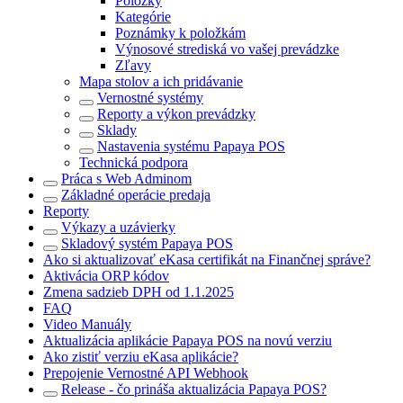
Položky
Kategórie
Poznámky k položkám
Výnosové strediská vo vašej prevádzke
Zľavy
Mapa stolov a ich pridávanie
Vernostné systémy
Reporty a výkon prevádzky
Sklady
Nastavenia systému Papaya POS
Technická podpora
Práca s Web Adminom
Základné operácie predaja
Reporty
Výkazy a uzávierky
Skladový systém Papaya POS
Ako si aktualizovať eKasa certifikát na Finančnej správe?
Aktivácia ORP kódov
Zmena sadzieb DPH od 1.1.2025
FAQ
Video Manuály
Aktualizácia aplikácie Papaya POS na novú verziu
Ako zistiť verziu eKasa aplikácie?
Prepojenie Vernostné API Webhook
Release - čo prináša aktualizácia Papaya POS?