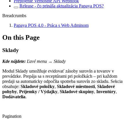
Prepojenie Vernostné API Webhook
Release - čo prináša aktualizácia Papaya POS?
Breadcrumbs
Papaya POS 4.0 - Práca s Web Adminom
On this Page
Sklady
Kde nájdete:
Ľavé menu → Sklady
Modul Sklady umožňuje evidovať zásoby surovín a tovarov v
prevádzke. Prepája sa s receptúrami pri položkách – pri každom
predaji sa automaticky odpočíta spotreba surovín zo skladu. Sekcia
obsahuje:
Skladové položky
,
Skladové miestnosti
,
Skladové
pohyby
,
Príjemky / Výdajky
,
Skladové skupiny
,
Inventúry
,
Dodávatelia
.
Pagination