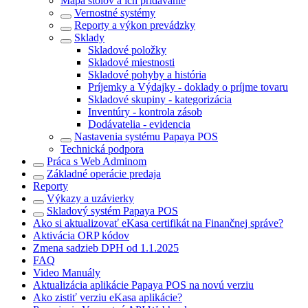
Mapa stolov a ich pridávanie
Vernostné systémy
Reporty a výkon prevádzky
Sklady
Skladové položky
Skladové miestnosti
Skladové pohyby a história
Príjemky a Výdajky - doklady o príjme tovaru
Skladové skupiny - kategorizácia
Inventúry - kontrola zásob
Dodávatelia - evidencia
Nastavenia systému Papaya POS
Technická podpora
Práca s Web Adminom
Základné operácie predaja
Reporty
Výkazy a uzávierky
Skladový systém Papaya POS
Ako si aktualizovať eKasa certifikát na Finančnej správe?
Aktivácia ORP kódov
Zmena sadzieb DPH od 1.1.2025
FAQ
Video Manuály
Aktualizácia aplikácie Papaya POS na novú verziu
Ako zistiť verziu eKasa aplikácie?