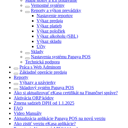
Mapa stolov a ich pridávanie
Vernostné systémy
Reporty a výkon prevádzky
Nastavenie reportov
Výkaz predaja
Výkaz platieb
Výkaz položiek
Výkaz alkoholu (SBL)
Výkaz skladu
Účty
Sklady
Nastavenia systému Papaya POS
Technická podpora
Práca s Web Adminom
Základné operácie predaja
Reporty
Výkazy a uzávierky
Skladový systém Papaya POS
Ako si aktualizovať eKasa certifikát na Finančnej správe?
Aktivácia ORP kódov
Zmena sadzieb DPH od 1.1.2025
FAQ
Video Manuály
Aktualizácia aplikácie Papaya POS na novú verziu
Ako zistiť verziu eKasa aplikácie?