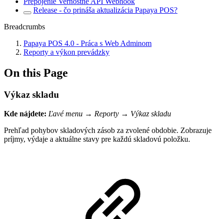
Prepojenie Vernostné API Webhook
Release - čo prináša aktualizácia Papaya POS?
Breadcrumbs
Papaya POS 4.0 - Práca s Web Adminom
Reporty a výkon prevádzky
On this Page
Výkaz skladu
Kde nájdete:
Ľavé menu → Reporty → Výkaz skladu
Prehľad pohybov skladových zásob za zvolené obdobie. Zobrazuje
príjmy, výdaje a aktuálne stavy pre každú skladovú položku.