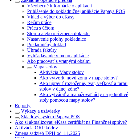
Základné operácie predaja
Všeobecné informácie o aplikácii
Prihlásenie do pokladničnej aplikácie Papaya POS
Vklad a výber do eKasy
Režim práce
Práca s účtom
Storno alebo iná zmena dokladu
Nastavenie polohy pokladnice
Pokladničný doklad
Úhrada faktúry
Vyhľadávanie v menu aplikácie
Ako pracovať s vratnými obalmi
Mapa stolov
Aktivácia Mapy stolov
Ako vytvoriť novú zónu v mape stolov?
Ako upraviť rozloženie, tvar, veľkosť a farbu
stolov v danej zóne?
Ako vytvárať a manažovať účty na jednotlivé
stoly pomocou mapy stolov?
Reporty
Výkazy a uzávierky
Skladový systém Papaya POS
Ako si aktualizovať eKasa certifikát na Finančnej správe?
Aktivácia ORP kódov
Zmena sadzieb DPH od 1.1.2025