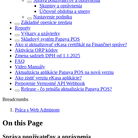
Správa používateľov a oprávnenia
Skupiny a oprávnenia
Účtovné obdobia a smeny
Nastavenie podniku
Základné operácie predaja
Reporty
Výkazy a uzávierky
Skladový systém Papaya POS
Ako si aktualizovať eKasa certifikát na Finančnej správe?
Aktivácia ORP kódov
Zmena sadzieb DPH od 1.1.2025
FAQ
Video Manuály
Aktualizácia aplikácie Papaya POS na novú verziu
Ako zistiť verziu eKasa aplikácie?
Prepojenie Vernostné API Webhook
Release - čo prináša aktualizácia Papaya POS?
Breadcrumbs
Práca s Web Adminom
On this Page
Správa používateľov a oprávnenia